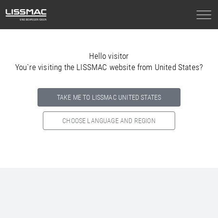
Hello visitor
You`re visiting the LISSMAC website from United States?
TAKE ME TO LISSMAC UNITED STATES
CHOOSE LANGUAGE AND REGION
Select your country below so we can show
you the correct
information for your location.
NORTH AMERICA
SOUTH AMERICA