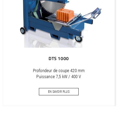
Outils diamantés Professional (FR)
PDF / 1,7 MB
Outils diamantés Trendline (FR)
PDF / 0,5 MB
Utensili diamantati Premium (IT)
PDF / 1,2 MB
Utensili diamantati Professional (IT)
DTS 1000
PDF / 1,7 MB
Utensili diamantati Trendline (IT)
Profondeur de coupe 420 mm
PDF / 0,5 MB
Puissance 7,5 kW / 400 V
Diamètre disque max. 1000 mm
EN SAVOIR PLUS