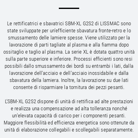
/
/
Saudi Arabia
Hungary
EN
EN
/
/
Singapore
Iceland
EN
EN
/
/
Taiwan
Ireland
EN
EN
Le rettificatrici e sbavatrici SBM-XL G2S2 di LISSMAC sono
/
/
Thailand
Italy
EN
IT
EN
state sviluppate per un'efficiente sbavatura fronte-retro e lo
/
/
United Arab Emirates
Kazakhstan
EN
EN
smussamento delle lamiere spesse. Viene utilizzato per la
/
/
Uzbekistan
Latvia
EN
EN
lavorazione di parti tagliate al plasma e alla fiamma dopo
/
/
Liechtenstein
Viet Nam
EN
EN
DE
ossitaglio e taglio al plasma. La serie XL è dotata quattro unità
/
Lithuania
EN
sulla parte superiore e inferiore. Processi efficienti sono resi
/
Luxembourg
EN
DE
FR
possibili dallo smussamento dei bordi su entrambi i lati, dalla
/
lavorazione dell'acciaio e dell'acciaio inossidabile e dalla
Malta
EN
/
sbavatura della lamiera. Inoltre, la lavorazione su due lati
Netherlands
EN
NL
consente di risparmiare la tornitura dei pezzi pesanti.
/
Norway
EN
/
Poland
EN
L'SBM-XL G2S2 dispone di unità di rettifica ad alte prestazioni
/
Portugal
EN
ES
e realizza una compensazione ad alta tolleranza nonché
/
Romania
EN
un'elevata capacità di carico per i componenti pesanti.
/
Russian Federation
EN
Maggiore flessibilità ed efficienza energetica sono ottenute da
/
Serbia
EN
unità di elaborazione collegabili e scollegabili separatamente.
/
Slovakia
EN