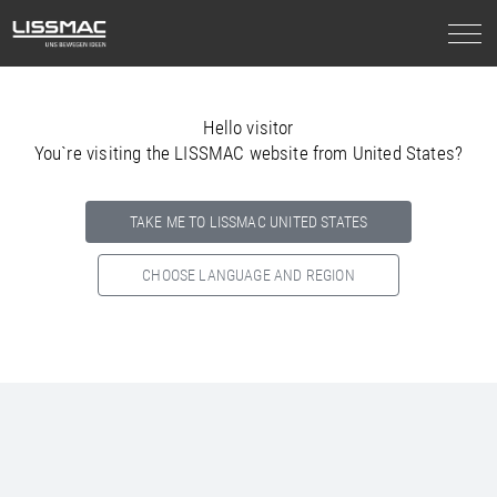
Hello visitor
You`re visiting the LISSMAC website from United States?
TAKE ME TO LISSMAC UNITED STATES
CHOOSE LANGUAGE AND REGION
Select your country below so we can show
you the correct
information for your location.
NORTH AMERICA
SOUTH AMERICA