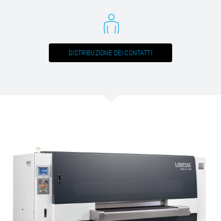
/
Slovenia
EN
/
Spain
EN
ES
/
Sweden
EN
/
Switzerland
EN
DE
FR
IT
/
Turkey
EN
DISTRIBUZIONE DEI CONTATTI
/
Ukraine
EN
/
United Kingdom
EN