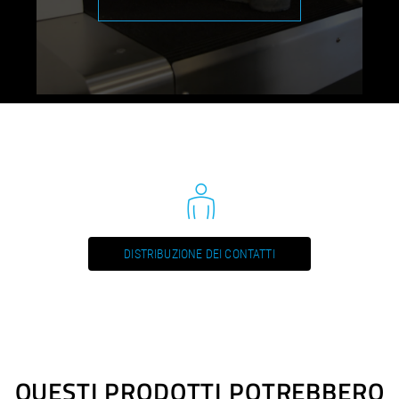
METAL PROCESSING - SBM-XL G2S2 (ES)
PDF / 0,3 MB
METAL PROCESSING - SBM-XL G2S2 (FR)
PDF / 0,3 MB
METAL PROCESSING - SBM-XL G2S2 (IT)
PDF / 0,2 MB
METAL PROCESSING - SBM-XL G2S2 (NL)
PDF / 0,2 MB
DISTRIBUZIONE DEI CONTATTI
Istruzioni operative / Elenchi delle parti di ricambio
SBM-XL G2S2 (EN) / Manual, Bedienungsanleitung
PDF / 2,2 MB
QUESTI PRODOTTI POTREBBERO