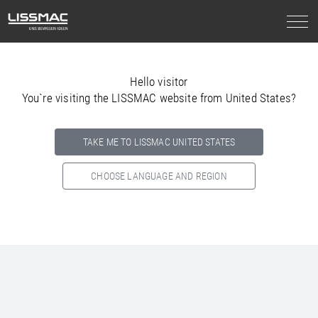
Hello visitor
You`re visiting the LISSMAC website from United States?
TAKE ME TO LISSMAC UNITED STATES
CHOOSE LANGUAGE AND REGION
Select your country below so we can show
you the correct
information for your location.
NORTH AMERICA
SOUTH AMERICA