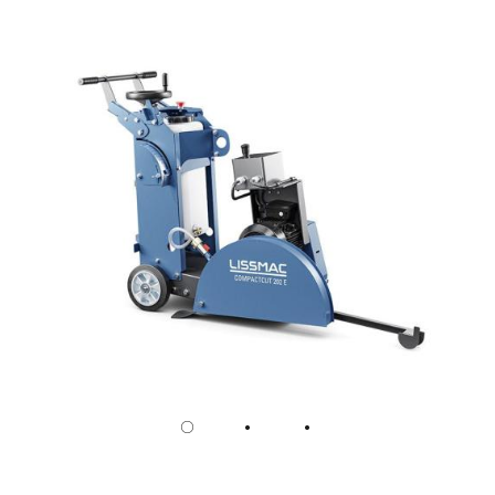
/
Slovenia
EN
/
Spain
EN
ES
/
Sweden
EN
/
Switzerland
EN
DE
FR
IT
/
Turkey
EN
/
Ukraine
EN
/
United Kingdom
EN