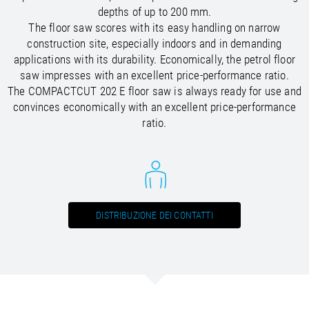
depths of up to 200 mm.
/
/
Saudi Arabia
Hungary
EN
EN
The floor saw scores with its easy handling on narrow
/
/
Singapore
Iceland
EN
EN
construction site, especially indoors and in demanding
/
/
Taiwan
Ireland
EN
EN
applications with its durability. Economically, the petrol floor
/
/
Thailand
Italy
EN
IT
EN
saw impresses with an excellent price-performance ratio.
/
/
United Arab Emirates
Kazakhstan
EN
EN
The COMPACTCUT 202 E floor saw is always ready for use and
/
/
Uzbekistan
Latvia
EN
EN
convinces economically with an excellent price-performance
/
/
Liechtenstein
Viet Nam
EN
EN
DE
ratio.
/
Lithuania
EN
/
Luxembourg
EN
DE
FR
/
Malta
EN
/
Netherlands
EN
NL
/
Norway
EN
/
Poland
EN
DISTRIBUZIONE DEI CONTATTI
/
Portugal
EN
ES
/
Romania
EN
/
Russian Federation
EN
/
Serbia
EN
/
Slovakia
EN