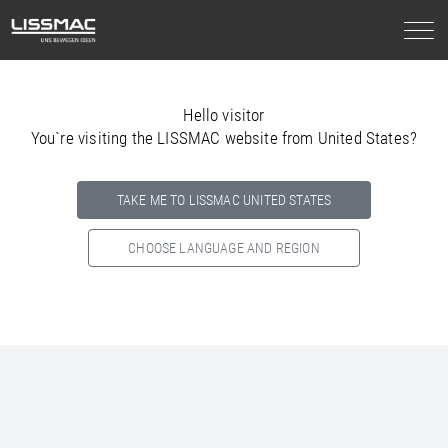
Hello visitor
You`re visiting the LISSMAC website from United States?
TAKE ME TO LISSMAC UNITED STATES
CHOOSE LANGUAGE AND REGION
Select your country below so we can show
you the correct
information for your location.
NORTH AMERICA
SOUTH AMERICA