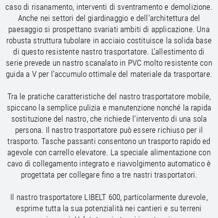
/
Slovenia
EN
caso di risanamento, interventi di sventramento e demolizione.
/
Spain
EN
ES
Anche nei settori del giardinaggio e dell’architettura del
/
Sweden
EN
paesaggio si prospettano svariati ambiti di applicazione. Una
/
Switzerland
EN
DE
FR
IT
robusta struttura tubolare in acciaio costituisce la solida base
/
Turkey
EN
di questo resistente nastro trasportatore. L’allestimento di
/
Ukraine
EN
serie prevede un nastro scanalato in PVC molto resistente con
/
United Kingdom
EN
guida a V per l’accumulo ottimale del materiale da trasportare.
Tra le pratiche caratteristiche del nastro trasportatore mobile,
spiccano la semplice pulizia e manutenzione nonché la rapida
sostituzione del nastro, che richiede l’intervento di una sola
persona. Il nastro trasportatore può essere richiuso per il
trasporto. Tasche passanti consentono un trasporto rapido ed
agevole con carrello elevatore. La speciale alimentazione con
cavo di collegamento integrato e riavvolgimento automatico è
progettata per collegare fino a tre nastri trasportatori.
Il nastro trasportatore LIBELT 600, particolarmente durevole,
esprime tutta la sua potenzialità nei cantieri e su terreni