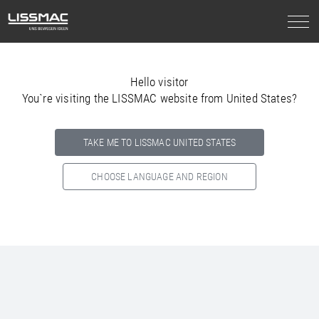
Hello visitor
You`re visiting the LISSMAC website from United States?
TAKE ME TO LISSMAC UNITED STATES
CHOOSE LANGUAGE AND REGION
Select your country below so we can show
you the correct
information for your location.
NORTH AMERICA
SOUTH AMERICA