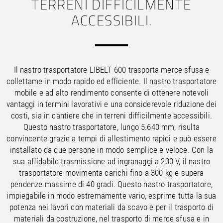
TERRENI DIFFICILMENTE
/
/
Saudi Arabia
Hungary
EN
EN
ACCESSIBILI.
/
/
Singapore
Iceland
EN
EN
/
/
Taiwan
Ireland
EN
EN
/
/
Thailand
Italy
EN
IT
EN
/
/
United Arab Emirates
Kazakhstan
EN
EN
/
/
Il nastro trasportatore LIBELT 600 trasporta merce sfusa e
Uzbekistan
Latvia
EN
EN
collettame in modo rapido ed efficiente. Il nastro trasportatore
/
/
Liechtenstein
Viet Nam
EN
EN
DE
mobile e ad alto rendimento consente di ottenere notevoli
/
Lithuania
EN
vantaggi in termini lavorativi e una considerevole riduzione dei
/
Luxembourg
EN
DE
FR
costi, sia in cantiere che in terreni difficilmente accessibili.
/
Malta
EN
Questo nastro trasportatore, lungo 5.640 mm, risulta
/
Netherlands
EN
NL
convincente grazie a tempi di allestimento rapidi e può essere
/
Norway
EN
installato da due persone in modo semplice e veloce. Con la
/
Poland
EN
sua affidabile trasmissione ad ingranaggi a 230 V, il nastro
/
Portugal
EN
ES
trasportatore movimenta carichi fino a 300 kg e supera
/
Romania
EN
pendenze massime di 40 gradi. Questo nastro trasportatore,
/
Russian Federation
EN
impiegabile in modo estremamente vario, esprime tutta la sua
/
Serbia
EN
potenza nei lavori con materiali da scavo e per il trasporto di
/
Slovakia
EN
materiali da costruzione, nel trasporto di merce sfusa e in