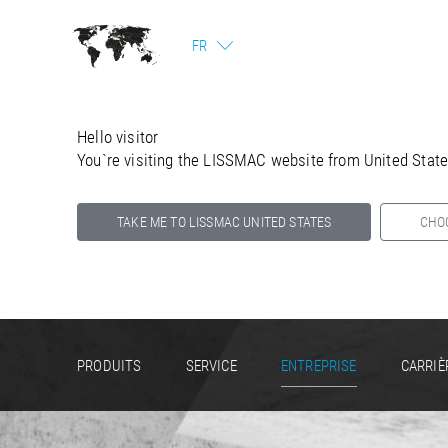
FR
Hello visitor
You`re visiting the LISSMAC website from United Stat
TAKE ME TO LISSMAC UNITED STATES
CHO
Select your country below so we can show
you the correct information for your location.
PRODUITS
SERVICE
ENTREPRISE
CARRIÈ