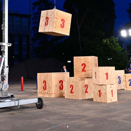
/
Netherlands
EN
NL
Uk
/
Norway
EN
Un