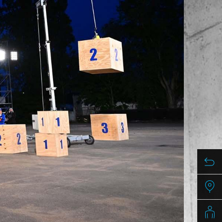
/
raine
EN
/
ited Kingdom
EN