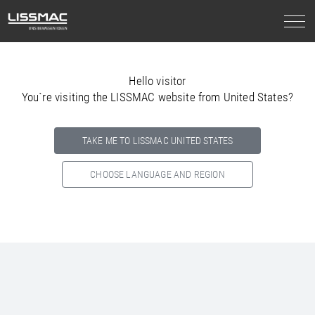
Hello visitor
You`re visiting the LISSMAC website from United States?
TAKE ME TO LISSMAC UNITED STATES
CHOOSE LANGUAGE AND REGION
Select your country below so we can show
you the correct
information for your location.
NORTH AMERICA
SOUTH AMERICA