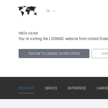
FR
Hello visitor
You`re visiting the LISSMAC website from United Stat
TAKE ME TO LISSMAC UNITED STATES
CHO
Select your country below so we can show
you the correct information for your location.
PRODUITS
SERVICE
ENTREPRISE
CARRIÈ