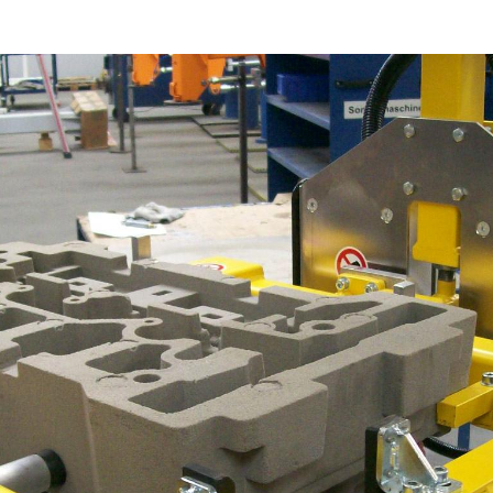
/
Netherlands
EN
NL
Uk
/
Norway
EN
Un