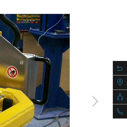
/
raine
EN
/
ited Kingdom
EN