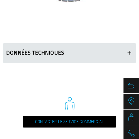
/
Slovenia
EN
/
Spain
EN
ES
/
Sweden
EN
/
Switzerland
EN
DE
FR
IT
/
Turkey
EN
/
Ukraine
EN
/
United Kingdom
EN
DONNÉES TECHNIQUES
BSP 451
Ø in mm
Segments (LxWxH
500
20 x 3.9 x 10
600
20 x 5.0 x 10
700
20 x 4.4 x 10
800
20 x 4.4 x 10
CONTACTER LE SERVICE COMMERCIAL
1000
20 x 4.4 x 10
1200
20 x 4.4 x 10