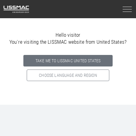
Hello visitor
You`re visiting the LISSMAC website from United States?
TAKE ME TO LISSMAC UNITED STATES
CHOOSE LANGUAGE AND REGION
Select your country below so we can show
you the correct
information for your location.
NORTH AMERICA
SOUTH AMERICA