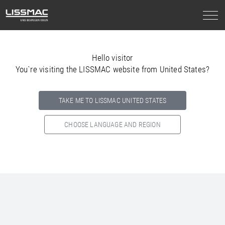
Hello visitor
You`re visiting the LISSMAC website from United States?
TAKE ME TO LISSMAC UNITED STATES
CHOOSE LANGUAGE AND REGION
Select your country below so we can show
you the correct
information for your location.
NORTH AMERICA
SOUTH AMERICA