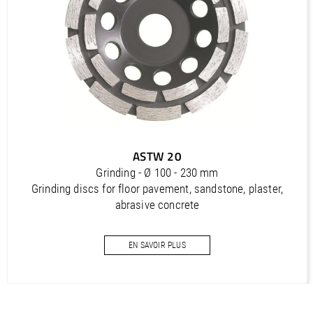
Outils diamantés Professional (FR)
PDF / 1,7 MB
Outils diamantés Trendline (FR)
PDF / 0,5 MB
Utensili diamantati Premium (IT)
PDF / 1,2 MB
Utensili diamantati Professional (IT)
ASTW 20
PDF / 1,7 MB
Grinding - Ø 100 - 230 mm
Utensili diamantati Trendline (IT)
Grinding discs for floor pavement, sandstone, plaster,
PDF / 0,5 MB
abrasive concrete
EN SAVOIR PLUS