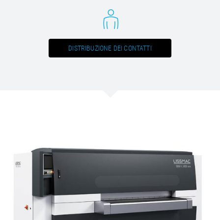
/
Slovenia
EN
/
Spain
EN
ES
/
Sweden
EN
/
Switzerland
EN
DE
FR
IT
/
DISTRIBUZIONE DEI CONTATTI
Turkey
EN
/
Ukraine
EN
/
United Kingdom
EN