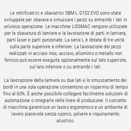
/
/
Saudi Arabia
Hungary
EN
EN
/
/
Le rettificatrici e sbavatrici SBM-L G1S2 EVO sono state
Singapore
Iceland
EN
EN
sviluppate per sbavare e smussare i pezzi su entrambi i lati in
/
/
Taiwan
Ireland
EN
EN
un'unica operazione. Le macchine LISSMAC vengono utilizzate
/
/
Thailand
Italy
EN
IT
EN
per la sbavatura di lamiere e la lavorazione di parti in lamiera,
/
/
United Arab Emirates
Kazakhstan
EN
EN
parti laser e parti punzonate. La serie L è dotata di tre unità
/
/
Uzbekistan
Latvia
EN
EN
sulla parte superiore e inferiore. La lavorazione dei pezzi
/
/
Liechtenstein
Viet Nam
EN
EN
DE
realizzati in acciaio inox, acciaio, alluminio o metallo non
/
Lithuania
EN
ferroso può essere eseguita opzionalmente sul lato superiore,
/
Luxembourg
EN
DE
FR
sul lato inferiore o su entrambi i lati.
/
Malta
EN
/
Netherlands
EN
NL
La lavorazione della lamiera su due lati e lo smussamento dei
/
Norway
EN
bordi in una sola operazione consentono un risparmio di tempo
/
Poland
EN
fino al 60%. È anche possibile collegare facilmente soluzioni di
/
Portugal
EN
ES
automazione o integrarle nelle linee di produzione. Il concetto
/
Romania
EN
di macchina garantisce un lavoro ergonomico e un ambiente di
/
Russian Federation
EN
lavoro piacevole senza sporco, polvere e inquinamento
/
Serbia
EN
acustico.
/
Slovakia
EN