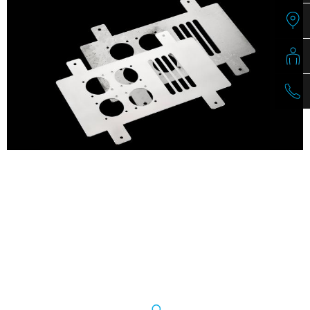
di riferimento automatica
Massima produttività con una qualità di lavorazione
ottimale e costante
Ingombro ridotto grazie alla struttura compatta
La struttura robusta e la buona accessibilità riducono al
minimo gli interventi di manutenzione
Miglioramento dell'ambiente di lavoro grazie alla
riduzione dell'inquinamento da polvere, sporco e rumore