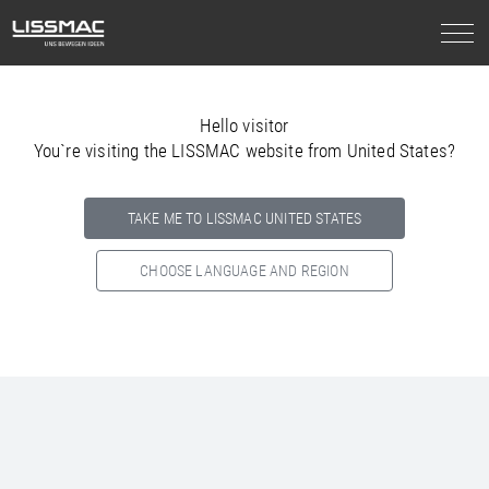
Hello visitor
You`re visiting the LISSMAC website from United States?
TAKE ME TO LISSMAC UNITED STATES
CHOOSE LANGUAGE AND REGION
Select your country below so we can show
you the correct
information for your location.
NORTH AMERICA
SOUTH AMERICA