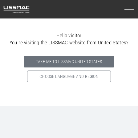
Hello visitor
You`re visiting the LISSMAC website from United States?
TAKE ME TO LISSMAC UNITED STATES
CHOOSE LANGUAGE AND REGION
Select your country below so we can show
you the correct
information for your location.
NORTH AMERICA
SOUTH AMERICA