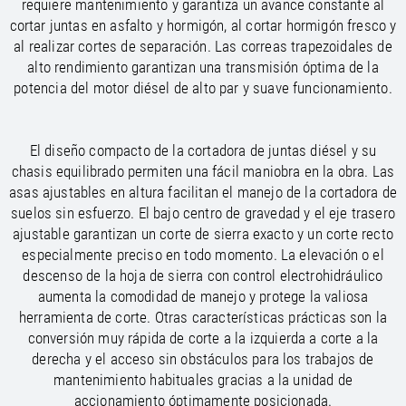
/
requiere mantenimiento y garantiza un avance constante al
Slovenia
EN
/
cortar juntas en asfalto y hormigón, al cortar hormigón fresco y
Spain
EN
ES
al realizar cortes de separación. Las correas trapezoidales de
/
Sweden
EN
alto rendimiento garantizan una transmisión óptima de la
/
Switzerland
EN
DE
FR
IT
potencia del motor diésel de alto par y suave funcionamiento.
/
Turkey
EN
/
Ukraine
EN
/
United Kingdom
EN
El diseño compacto de la cortadora de juntas diésel y su
chasis equilibrado permiten una fácil maniobra en la obra. Las
asas ajustables en altura facilitan el manejo de la cortadora de
suelos sin esfuerzo. El bajo centro de gravedad y el eje trasero
ajustable garantizan un corte de sierra exacto y un corte recto
especialmente preciso en todo momento. La elevación o el
descenso de la hoja de sierra con control electrohidráulico
aumenta la comodidad de manejo y protege la valiosa
herramienta de corte. Otras características prácticas son la
conversión muy rápida de corte a la izquierda a corte a la
derecha y el acceso sin obstáculos para los trabajos de
mantenimiento habituales gracias a la unidad de
accionamiento óptimamente posicionada.