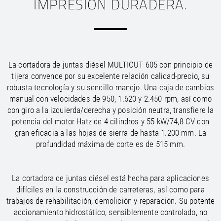
IMPRESIÓN DURADERA.
/
/
Saudi Arabia
Hungary
EN
EN
/
/
Singapore
Iceland
EN
EN
/
/
Taiwan
Ireland
EN
EN
/
/
Thailand
Italy
EN
IT
EN
/
/
United Arab Emirates
Kazakhstan
EN
EN
La cortadora de juntas diésel MULTICUT 605 con principio de
/
/
Uzbekistan
Latvia
EN
EN
tijera convence por su excelente relación calidad-precio, su
/
/
Liechtenstein
Viet Nam
EN
EN
DE
robusta tecnología y su sencillo manejo. Una caja de cambios
/
Lithuania
EN
manual con velocidades de 950, 1.620 y 2.450 rpm, así como
/
Luxembourg
EN
DE
FR
con giro a la izquierda/derecha y posición neutra, transfiere la
/
Malta
EN
potencia del motor Hatz de 4 cilindros y 55 kW/74,8 CV con
/
Netherlands
EN
NL
gran eficacia a las hojas de sierra de hasta 1.200 mm. La
/
Norway
EN
profundidad máxima de corte es de 515 mm.
/
Poland
EN
/
Portugal
EN
ES
/
Romania
EN
La cortadora de juntas diésel está hecha para aplicaciones
/
Russian Federation
EN
difíciles en la construcción de carreteras, así como para
/
Serbia
EN
trabajos de rehabilitación, demolición y reparación. Su potente
/
Slovakia
EN
accionamiento hidrostático, sensiblemente controlado, no