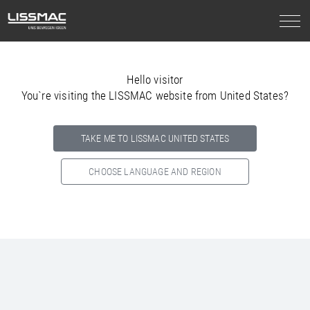
Hello visitor
You`re visiting the LISSMAC website from United States?
TAKE ME TO LISSMAC UNITED STATES
CHOOSE LANGUAGE AND REGION
Select your country below so we can show
you the correct
information for your location.
NORTH AMERICA
SOUTH AMERICA