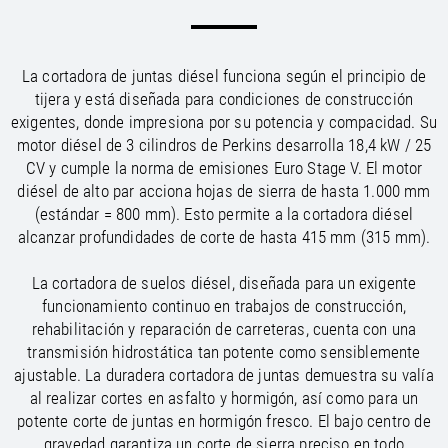
/
/
Saudi Arabia
Hungary
EN
EN
/
/
Singapore
Iceland
EN
EN
/
/
Taiwan
Ireland
EN
EN
La cortadora de juntas diésel funciona según el principio de
/
/
Thailand
Italy
EN
IT
EN
tijera y está diseñada para condiciones de construcción
/
/
United Arab Emirates
Kazakhstan
EN
EN
exigentes, donde impresiona por su potencia y compacidad. Su
/
/
Uzbekistan
Latvia
EN
EN
motor diésel de 3 cilindros de Perkins desarrolla 18,4 kW / 25
/
/
Liechtenstein
Viet Nam
EN
EN
DE
CV y cumple la norma de emisiones Euro Stage V. El motor
/
Lithuania
EN
diésel de alto par acciona hojas de sierra de hasta 1.000 mm
/
Luxembourg
EN
DE
FR
(estándar = 800 mm). Esto permite a la cortadora diésel
/
alcanzar profundidades de corte de hasta 415 mm (315 mm).
Malta
EN
/
Netherlands
EN
NL
La cortadora de suelos diésel, diseñada para un exigente
/
Norway
EN
funcionamiento continuo en trabajos de construcción,
/
Poland
EN
rehabilitación y reparación de carreteras, cuenta con una
/
Portugal
EN
ES
transmisión hidrostática tan potente como sensiblemente
/
Romania
EN
ajustable. La duradera cortadora de juntas demuestra su valía
/
Russian Federation
EN
al realizar cortes en asfalto y hormigón, así como para un
/
Serbia
EN
potente corte de juntas en hormigón fresco. El bajo centro de
/
Slovakia
EN
gravedad garantiza un corte de sierra preciso en todo