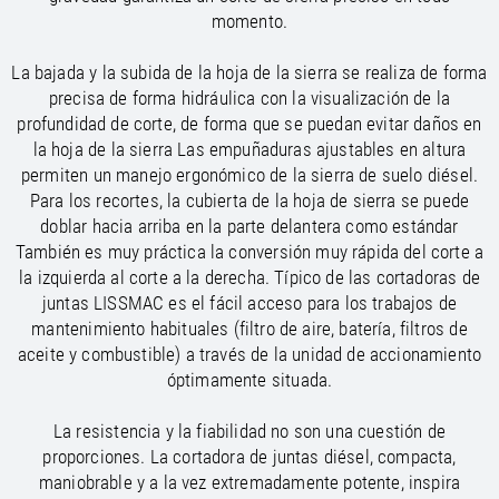
/
Slovenia
EN
momento.
/
Spain
EN
ES
/
Sweden
EN
La bajada y la subida de la hoja de la sierra se realiza de forma
/
Switzerland
EN
DE
FR
IT
precisa de forma hidráulica con la visualización de la
/
Turkey
EN
profundidad de corte, de forma que se puedan evitar daños en
/
Ukraine
EN
la hoja de la sierra Las empuñaduras ajustables en altura
/
United Kingdom
EN
permiten un manejo ergonómico de la sierra de suelo diésel.
Para los recortes, la cubierta de la hoja de sierra se puede
doblar hacia arriba en la parte delantera como estándar
También es muy práctica la conversión muy rápida del corte a
la izquierda al corte a la derecha. Típico de las cortadoras de
juntas LISSMAC es el fácil acceso para los trabajos de
mantenimiento habituales (filtro de aire, batería, filtros de
aceite y combustible) a través de la unidad de accionamiento
óptimamente situada.
La resistencia y la fiabilidad no son una cuestión de
proporciones. La cortadora de juntas diésel, compacta,
maniobrable y a la vez extremadamente potente, inspira