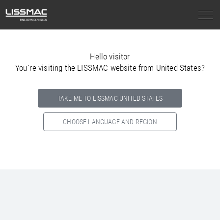
Hello visitor
You`re visiting the LISSMAC website from United States?
TAKE ME TO LISSMAC UNITED STATES
CHOOSE LANGUAGE AND REGION
Select your country below so we can show
you the correct
information for your location.
NORTH AMERICA
SOUTH AMERICA