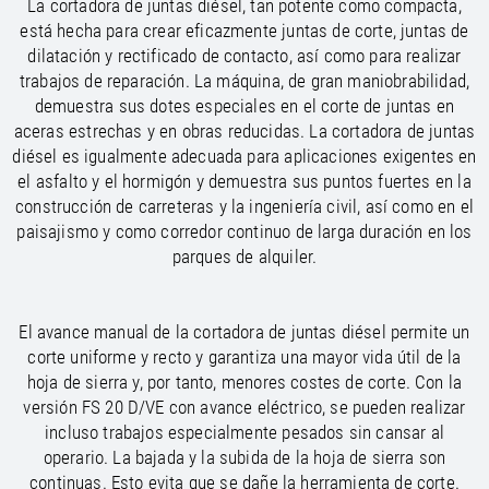
/
La cortadora de juntas diésel, tan potente como compacta,
Slovenia
EN
/
está hecha para crear eficazmente juntas de corte, juntas de
Spain
EN
ES
dilatación y rectificado de contacto, así como para realizar
/
Sweden
EN
trabajos de reparación. La máquina, de gran maniobrabilidad,
/
Switzerland
EN
DE
FR
IT
demuestra sus dotes especiales en el corte de juntas en
/
Turkey
EN
aceras estrechas y en obras reducidas. La cortadora de juntas
/
Ukraine
EN
diésel es igualmente adecuada para aplicaciones exigentes en
/
United Kingdom
EN
el asfalto y el hormigón y demuestra sus puntos fuertes en la
construcción de carreteras y la ingeniería civil, así como en el
paisajismo y como corredor continuo de larga duración en los
parques de alquiler.
El avance manual de la cortadora de juntas diésel permite un
corte uniforme y recto y garantiza una mayor vida útil de la
hoja de sierra y, por tanto, menores costes de corte. Con la
versión FS 20 D/VE con avance eléctrico, se pueden realizar
incluso trabajos especialmente pesados sin cansar al
operario. La bajada y la subida de la hoja de sierra son
continuas. Esto evita que se dañe la herramienta de corte.