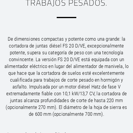
TRABAJOS PESADOS.
/
/
Saudi Arabia
Hungary
EN
EN
/
/
Singapore
Iceland
EN
EN
/
/
Taiwan
Ireland
EN
EN
/
/
Thailand
Italy
EN
IT
EN
/
/
United Arab Emirates
Kazakhstan
EN
EN
De dimensiones compactas y potente como una grande: la
/
/
Uzbekistan
Latvia
EN
EN
cortadora de juntas diésel FS 20 D/VE, excepcionalmente
/
/
Liechtenstein
Viet Nam
EN
EN
DE
potente, supera su categoría de peso con una tecnología
/
Lithuania
EN
convincente. La versión FS 20 D/VE está equipada con un
/
Luxembourg
EN
DE
FR
alimentador eléctrico en lugar del alimentador de manivela, lo
/
Malta
EN
que hace que la cortadora de suelos esté excelentemente
/
Netherlands
EN
NL
cualificada para trabajos de corte pesado en hormigón y
/
Norway
EN
asfalto. Impulsada por un motor diésel Hatz de fase V
/
Poland
EN
extremadamente fiable con 10,1 kW/13,7 CV, la cortadora de
/
Portugal
EN
ES
juntas alcanza profundidades de corte de hasta 220 mm
/
Romania
EN
(opcionalmente 270 mm). El diámetro de la hoja de sierra es
/
Russian Federation
EN
de 600 mm (opcionalmente 700 mm).
/
Serbia
EN
/
Slovakia
EN