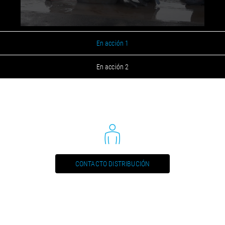
PDF / 1,5 MB
FS 20 B D (IT) / Manual, Bedienungsanleitung
PDF / 1,5 MB
En acción 1
FS 20 B D (NL) / Manual, Bedienungsanleitung
En acción 2
PDF / 1,5 MB
FS 20 D (DE, EN, FR, IT) / Spare part list, Ersatzteilliste
PDF / 1,2 MB
FS 20D-VE (DE, EN, FR, IT) / Spare part list, Ersatzteilliste
PDF / 1,3 MB
CONTACTO DISTRIBUCIÓN